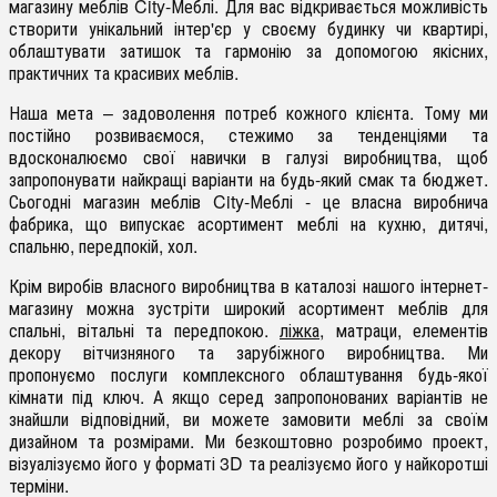
магазину меблів City-Меблі. Для вас відкривається можливість
створити унікальний інтер'єр у своєму будинку чи квартирі,
облаштувати затишок та гармонію за допомогою якісних,
практичних та красивих меблів.
Наша мета – задоволення потреб кожного клієнта. Тому ми
постійно розвиваємося, стежимо за тенденціями та
вдосконалюємо свої навички в галузі виробництва, щоб
запропонувати найкращі варіанти на будь-який смак та бюджет.
Сьогодні магазин меблів City-Меблі - це власна виробнича
фабрика, що випускає асортимент меблі на кухню, дитячі,
спальню, передпокій, хол.
Крім виробів власного виробництва в каталозі нашого інтернет-
магазину можна зустріти широкий асортимент меблів для
спальні, вітальні та передпокою.
ліжка
, матраци, елементів
декору вітчизняного та зарубіжного виробництва. Ми
пропонуємо послуги комплексного облаштування будь-якої
кімнати під ключ. А якщо серед запропонованих варіантів не
знайшли відповідний, ви можете замовити меблі за своїм
дизайном та розмірами. Ми безкоштовно розробимо проект,
візуалізуємо його у форматі 3D та реалізуємо його у найкоротші
терміни.