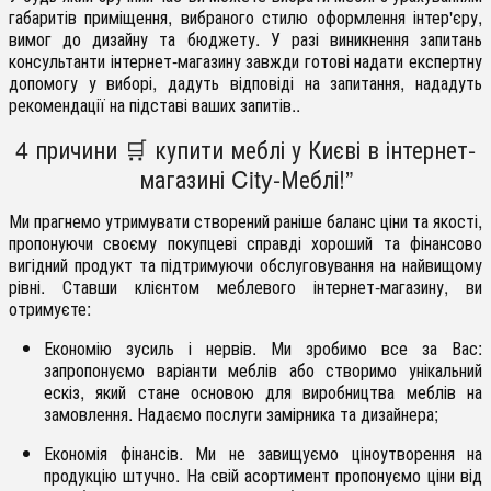
габаритів приміщення, вибраного стилю оформлення інтер'єру,
вимог до дизайну та бюджету. У разі виникнення запитань
консультанти інтернет-магазину завжди готові надати експертну
допомогу у виборі, дадуть відповіді на запитання, нададуть
рекомендації на підставі ваших запитів..
4 причини 🛒 купити меблі у Києві в інтернет-
магазині City-Меблі!”
Ми прагнемо утримувати створений раніше баланс ціни та якості,
пропонуючи своєму покупцеві справді хороший та фінансово
вигідний продукт та підтримуючи обслуговування на найвищому
рівні. Ставши клієнтом меблевого інтернет-магазину, ви
отримуєте:
Економію зусиль і нервів. Ми зробимо все за Вас:
запропонуємо варіанти меблів або створимо унікальний
ескіз, який стане основою для виробництва меблів на
замовлення. Надаємо послуги замірника та дизайнера;
Економія фінансів. Ми не завищуємо ціноутворення на
продукцію штучно. На свій асортимент пропонуємо ціни від