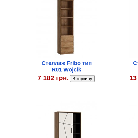
Стеллаж Fribo тип
С
R01 Wojcik
7 182 грн.
13