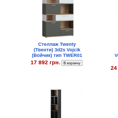
Стеллаж Twenty
(Твенти) 3d2s Vojcik
(Войчик) тип TWER01
V
17 892 грн.
24