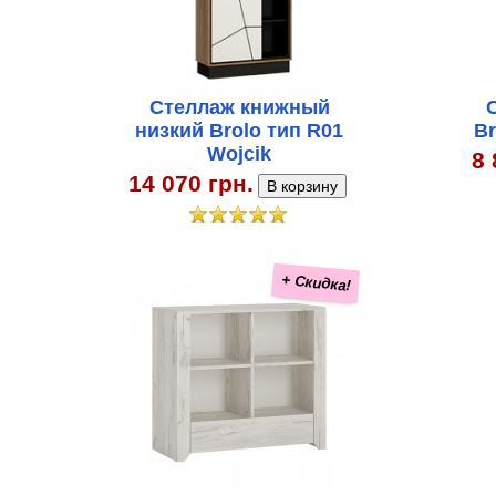
Стеллаж книжный
низкий Brolo тип R01
Br
Wojcik
8 
14 070 грн.
+ Скидка!