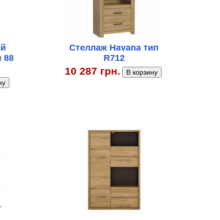
ой
Стеллаж Havana тип
п 88
R712
10 287 грн.