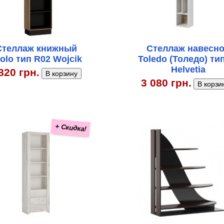
Стеллаж книжный
Стеллаж навесн
olo тип R02 Wojcik
Toledo (Толедо) ти
Helvetia
820 грн.
3 080 грн.
+ Скидка!