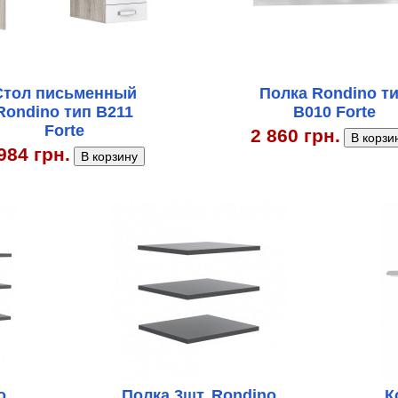
Стол письменный
Полка Rondino т
Rondino тип B211
B010 Forte
Forte
2 860 грн.
984 грн.
o
Полка 3шт. Rondino
К