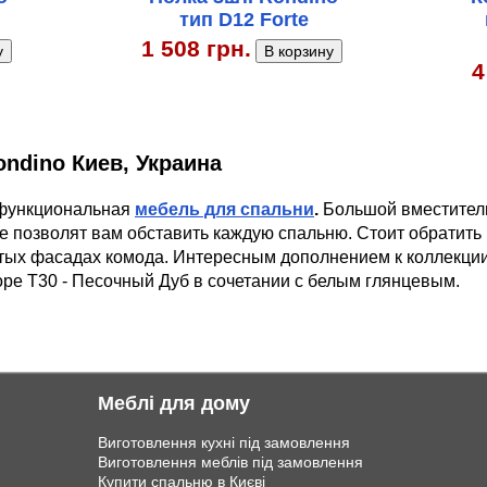
тип D12 Forte
1 508 грн.
4
ndino Киев, Украина
 функциональная
мебель для спальни
.
Большой вместитель
е позволят вам обставить каждую спальню. Стоит обратит
тых фасадах комода. Интересным дополнением к коллекции
оре Т30 - Песочный Дуб в сочетании с белым глянцевым.
Меблі для дому
Виготовлення кухні під замовлення
Виготовлення меблів під замовлення
Купити спальню в Києві