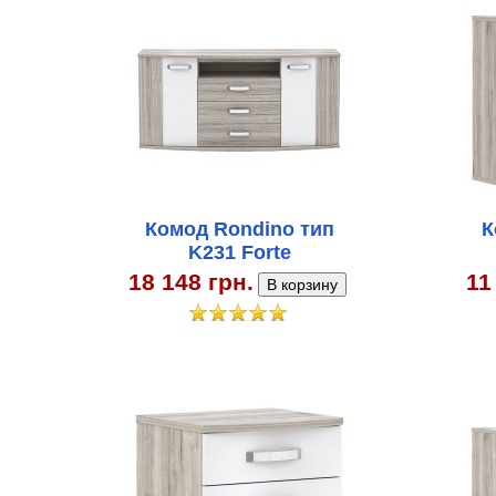
Комод Rondino тип
К
K231 Forte
18 148 грн.
11