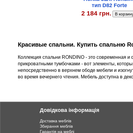
тип D82 Forte
2 184 грн.
Красивые спальни. Купить спальню Ro
Коллекция спальни RONDINO - это современная и
прикроватными тумбочками - вот элементы, которы
непосредственно в верхнем ободе мебели и изогну
во время вечернего чтения. Мебель доступна в дек
Довідкова інформація
Доставка меблів
Збирання меблів
Гарантія на меблі