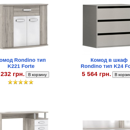
омод Rondino тип
Комод в шкаф
K221 Forte
Rondino тип K24 Fo
 232 грн.
5 564 грн.