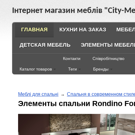
Інтернет магазин меблів "City-Ме
ГЛАВНАЯ
КУХНИ НА ЗАКАЗ
МЕБЕЛ
ДЕТСКАЯ МЕБЕЛЬ
ЭЛЕМЕНТЫ МЕБЕЛ
Контакти
Співробітництво
Каталог товаров
Теги
Бренды
Меблі для спальні
Спальня в современном сти
→
Элементы спальни Rondino For