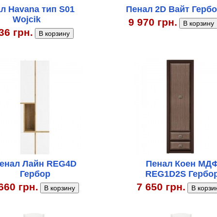
л Havana тип S01
Пенал 2D Вайт Герб
Wojcik
9 970 грн.
36 грн.
енал Лайн REG4D
Пенал Коен МД
Гербор
REG1D2S Гербо
660 грн.
7 650 грн.