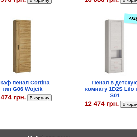
АКЦ
каф пенал Cortina
Пенал в детску
тип G06 Wojcik
комнату 1D2S Lilo 
S01
 474 грн.
12 474 грн.