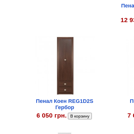
Пена
12 9
Пенал Коен REG1D2S
П
Гербор
6 050 грн.
7 