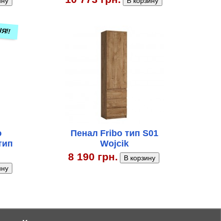
ІЯ!!
ю
Пенал Fribo тип S01
тип
Wojcik
8 190 грн.