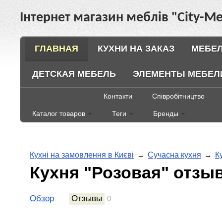
Інтернет магазин меблів "City-Ме
ГЛАВНАЯ
КУХНИ НА ЗАКАЗ
МЕБЕЛ
ДЕТСКАЯ МЕБЕЛЬ
ЭЛЕМЕНТЫ МЕБЕЛ
Контакти
Співробітництво
Каталог товаров
Теги
Бренды
Кухні на замовлення в Києві
Сучасна кухня
К
→
→
Кухня "Розовая" отзы
Обзор
Отзывы
0