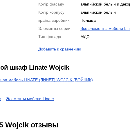
Колір фасаду
альпийский белый и деко
Колір корпусу
альпийский белый
країна виробник:
Польща
Элементы серии:
Все элементы мебели Lin
Тип фасада
МДФ
Добавить к сравнению
й шкаф Linate Wojcik
ная мебель LINATE (ЛИНЕТ) WOJCIK (ВОЙЧИК)
e
Элементы мебели Linate
25 Wojcik отзывы