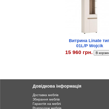
Витрина Linate ти
01L/P Wojcik
15 960 грн.
Довідкова інформація
Доставка меблів
Збирання меблів
Гарантія на меблі
Розпродаж меблів