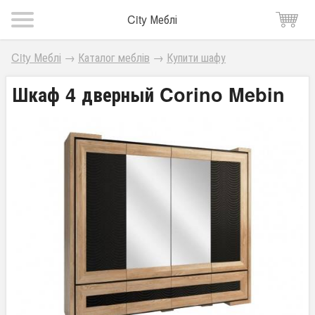
City Меблі
City Меблі
→
Каталог меблів
→
Купити шафу
Шкаф 4 дверный Corino Mebin