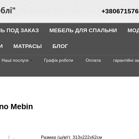
блі"
+380671576
Ь ПОД ЗАКАЗ
МЕБЕЛЬ ДЛЯ СПАЛЬНИ
МО
И
МАТРАСЫ
БЛОГ
Наші послуги
Графік роботи
Оплата
гарантійні з
no Mebin
Размер (ш/в/г): 313х222х62см