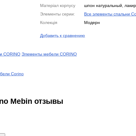
Матеріал корпусу
шпон натуральный, лаки
Элементы серии:
Все элементы спальни Co
Колекція
Модерн
Добавить к сравнению
ни CORINO
Элементы мебели CORINO
бели Corino
no Mebin отзывы