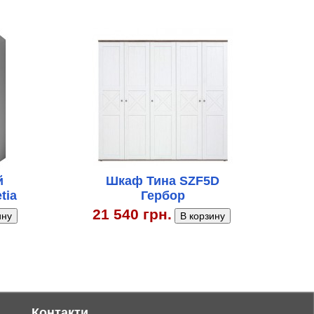
й
Шкаф Тина SZF5D
tia
Гербор
21 540 грн.
Контакти