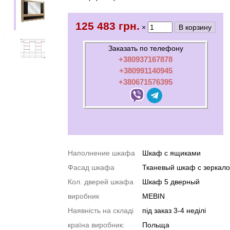
125 483 грн.
×
Заказать по телефону
+380937167878
+380991140945
+380671576395
Наполнение шкафа
Шкаф с ящиками
Фасад шкафа
Тканевый шкаф с зеркал
Кол. дверей шкафа
Шкаф 5 дверный
виробник
MEBIN
Наявність на складі
під заказ 3-4 неділі
країна виробник:
Польща