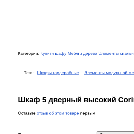
Категории:
Купити шафу
Меблі з дерева
Элементы спаль
Теги:
Шкафы гардеробные
Элементы модульной ме
Шкаф 5 дверный высокий Cori
Оставьте
отзыв об этом товаре
первым!