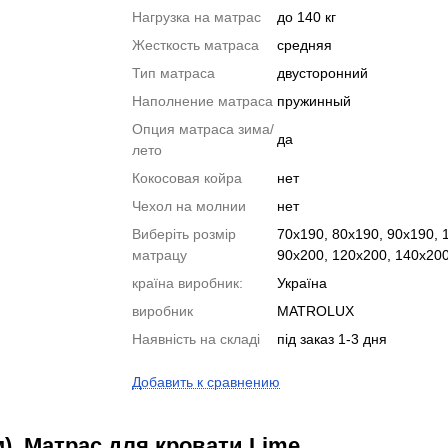
Нагрузка на матрас
до 140 кг
Жесткость матраса
средняя
Тип матраса
двусторонний
Наполнение матраса
пружинный
Опция матраса зима/
да
лето
Кокосовая койра
нет
Чехол на молнии
нет
Виберіть розмір
70x190, 80x190, 90x190, 
матрацу
90x200, 120x200, 140x200
країна виробник:
Україна
виробник
MATROLUX
Наявність на складі
під заказ 1-3 дня
Добавить к сравнению
). Матрас для кровати Lime