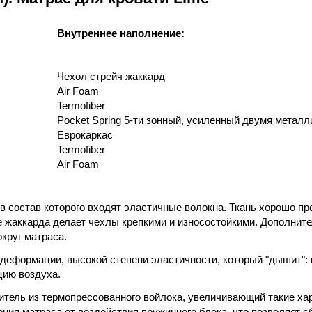
Внутреннее наполнение:
Чехол стрейч жаккард
Air Foam
Termofiber
Pocket Spring 5-ти зонный, усиленный двумя метал
Еврокаркас
Termofiber
Air Foam
 состав которого входят эластичные волокна. Ткань хорошо про
е жаккарда делает чехлы крепкими и износостойкими. Дополните
круг матраса.
 деформации, высокой степени эластичности, который "дышит":
цию воздуха.
тель из термопрессованного войлока, увеличивающий такие хар
ия матраса от воздействия пружинного блока, что позволяет сб