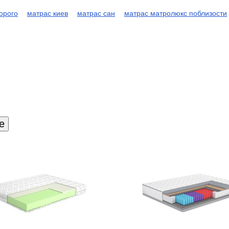
орого
матрас киев
матрас сан
матрас матролюкс поблизости