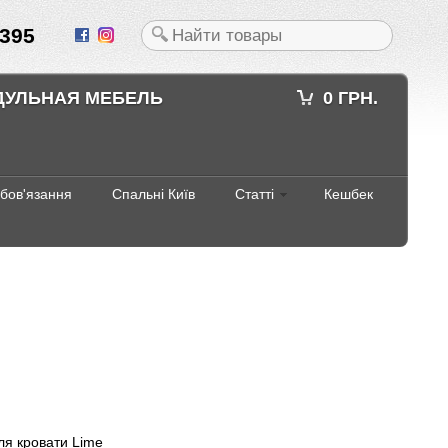
395
ДУЛЬНАЯ МЕБЕЛЬ
0 ГРН.
абов'язання
Спальні Київ
Статті
Кешбек
ля кровати Lime