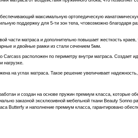
, обеспечивающий максимальную ортопедическую ианатомическу
ильную поддержку для 5-ти зон тела, чтовозможно благодаря ра
ой части матраса и дополнительно повышает жесткость краев, 
арные и двойные рамки из стали сечением 5мм.
ro Carcass расположен по периметру внутри матраса. Создает 
и нагрузке.
жена на углах матраса. Такое решение увеличивает надежность,
работан и создан на основе пружин премиум класса, которые об
иально заказной эксклюзивной мебельной ткани Beauty Sonno р
са Butterfy и наполнение премиум класса, гарантировано обесп