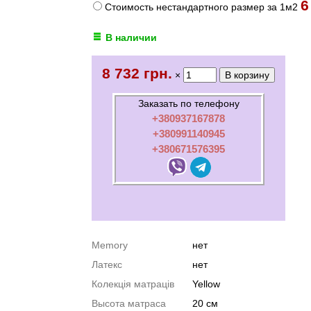
6
Стоимость нестандартного размер за 1м2
В наличии
8 732 грн.
×
Заказать по телефону
+380937167878
+380991140945
+380671576395
Memory
нет
Латекс
нет
Колекція матраців
Yellow
Высота матраса
20 см