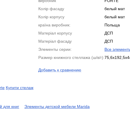
виробник
FORTE
Колір фасаду
белый мат
Колір корпусу
белый мат
країна виробник:
Польща
Матеріал корпусу
ДСП
Матеріал фасаду
ДСП
Элементы серии:
Все элемент
Размер книжного стеллажа (ш/в/г):
75,6х192,5х4
Добавить к сравнению
rte
Купити стелаж
й для книг
Элементы детской мебели Marida