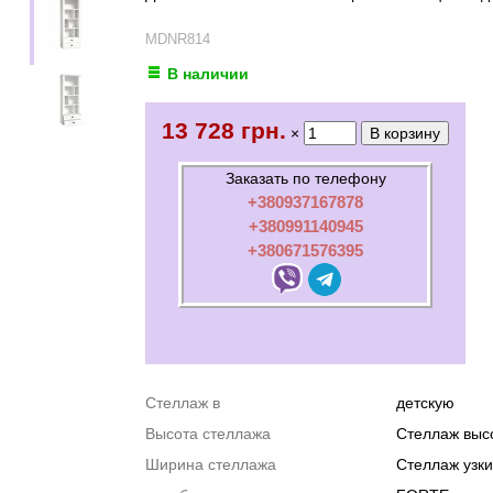
MDNR814
В наличии
13 728 грн.
×
Заказать по телефону
+380937167878
+380991140945
+380671576395
Стеллаж в
детскую
Высота стеллажа
Стеллаж выс
Ширина стеллажа
Стеллаж узк