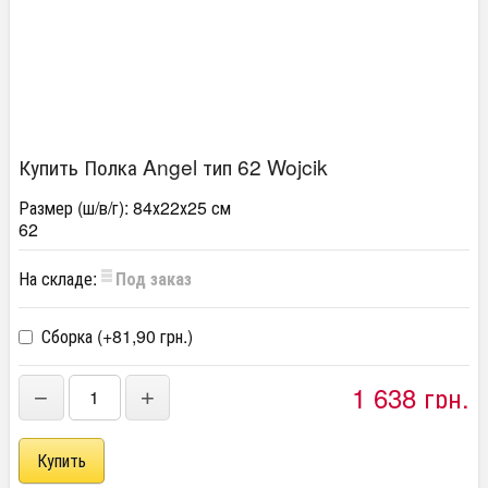
Купить Полка Angel тип 62 Wojcik
Размер (ш/в/г): 84х22х25 см
62
На складе:
Под заказ
Сборка (+
81,90 грн.
)
1 638 грн.
−
+