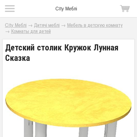
City Меблі
City Меблі
→
Дитячі меблі
→
Мебель в детскую комнату
→
Комнаты для детей
Детский столик Кружок Лунная
Сказка