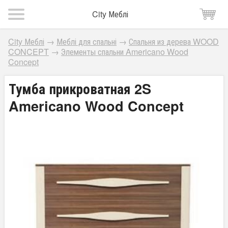
City Меблі
City Меблі
→
Меблі для спальні
→
Спальня из дерева WOOD
CONCEPT
→
Элементы спальни Americano Wood
Concept
Тумба прикроватная 2S
Americano Wood Concept