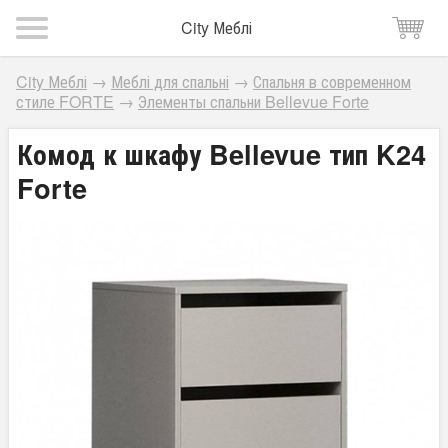
City Меблі
City Меблі
→
Меблі для спальні
→
Спальня в современном
стиле FORTE
→
Элементы спальни Bellevue Forte
Комод к шкафу Bellevue тип K24
Forte