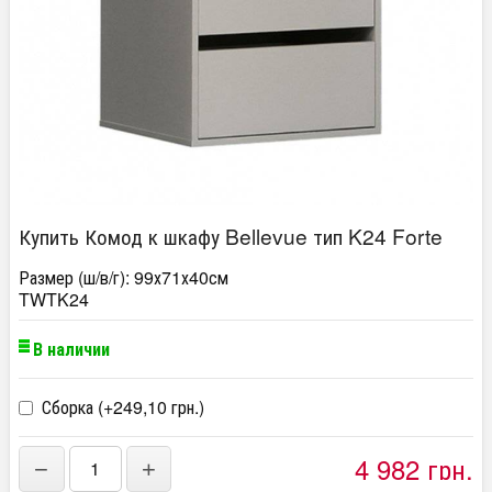
Купить Комод к шкафу Bellevue тип K24 Forte
Размер (ш/в/г): 99х71х40см
TWTK24
В наличии
Сборка (+
249,10 грн.
)
4 982 грн.
−
+