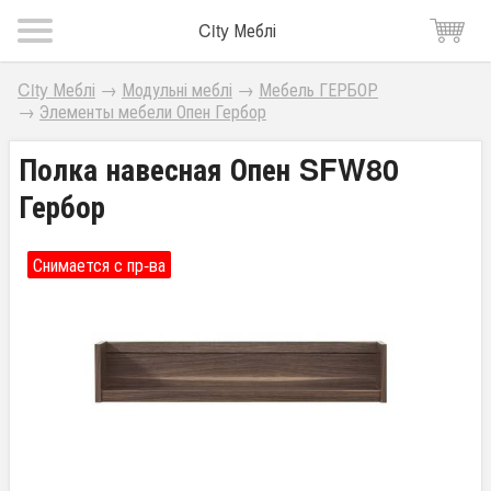
City Меблі
City Меблі
→
Модульні меблі
→
Мебель ГЕРБОР
→
Элементы мебели Опен Гербор
Полка навесная Опен SFW80
Гербор
Снимается с пр-ва