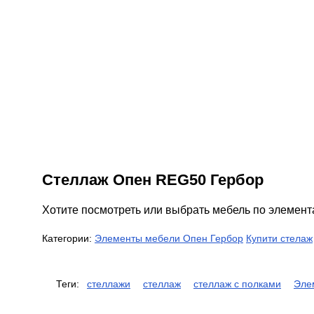
Стеллаж Опен REG50 Гербор
Хотите посмотреть или выбрать мебель по элемен
Категории:
Элементы мебели Опен Гербор
Купити стелаж
Теги:
стеллажи
стеллаж
стеллаж с полками
Эле