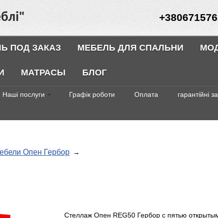
блі"
+380671576
Ь ПОД ЗАКАЗ
МЕБЕЛЬ ДЛЯ СПАЛЬНИ
МО
И
МАТРАСЫ
БЛОГ
Наші послуги
Графік роботи
Оплата
гарантійні з
ебели Опен Гербор
→
Стеллаж Опен REG50 Гербор с пятью открыты