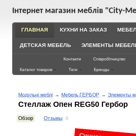
Інтернет магазин меблів "City-Ме
ГЛАВНАЯ
КУХНИ НА ЗАКАЗ
МЕБЕЛ
ДЕТСКАЯ МЕБЕЛЬ
ЭЛЕМЕНТЫ МЕБЕЛ
Контакти
Співробітництво
Каталог товаров
Теги
Бренды
Модульні меблі
Мебель ГЕРБОР
Элементы м
→
→
Стеллаж Опен REG50 Гербор
Обзор
Отзывы
0