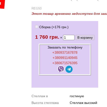
а
REG50
Этот товар временно недоступен для зак
Сборка (+
176 грн.
)
1 760 грн.
×
Заказать по телефону
+380937167878
+380991140945
+380671576395
Стеллаж в
гостиную
Высота стеллажа
Стеллаж высокий