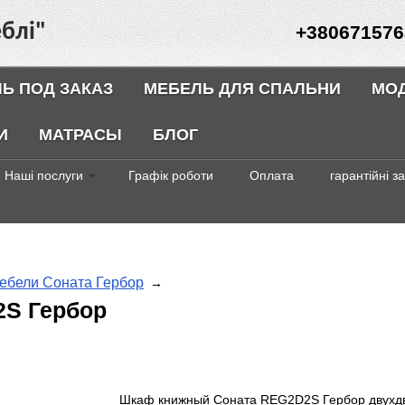
блі"
+380671576
Ь ПОД ЗАКАЗ
МЕБЕЛЬ ДЛЯ СПАЛЬНИ
МО
И
МАТРАСЫ
БЛОГ
Наші послуги
Графік роботи
Оплата
гарантійні з
ебели Соната Гербор
→
S Гербор
Шкаф книжный Соната REG2D2S Гербор двухд