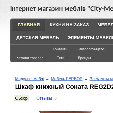
Інтернет магазин меблів "City-Ме
ГЛАВНАЯ
КУХНИ НА ЗАКАЗ
МЕБЕЛ
ДЕТСКАЯ МЕБЕЛЬ
ЭЛЕМЕНТЫ МЕБЕЛ
Контакти
Співробітництво
Каталог товаров
Теги
Бренды
Модульні меблі
Мебель ГЕРБОР
Элементы м
→
→
Шкаф книжный Соната REG2D2
Обзор
Отзывы
0