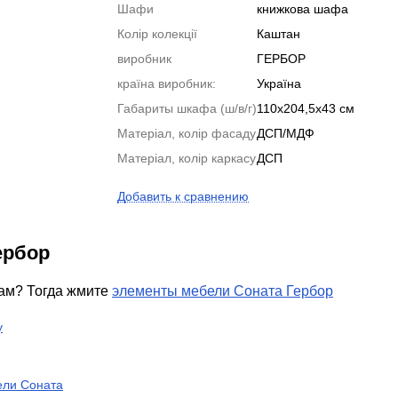
Шафи
книжкова шафа
Колір колекції
Каштан
виробник
ГЕРБОР
країна виробник:
Україна
Габариты шкафа (ш/в/г)
110х204,5х43 см
Матеріал, колір фасаду
ДСП/МДФ
Матеріал, колір каркасу
ДСП
Добавить к сравнению
ербор
там? Тогда жмите
элементы мебели Соната Гербор
у
ли Соната