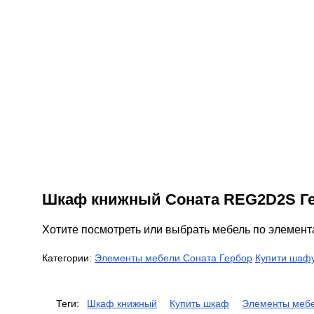
Шкаф книжный Соната REG2D2S Г
Хотите посмотреть или выбрать мебель по элемен
Категории:
Элементы мебели Соната Гербор
Купити шаф
Теги:
Шкаф книжный
Купить шкаф
Элементы мебе