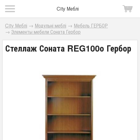
City Меблі
City Меблі
→
Модульні меблі
→
Мебель ГЕРБОР
→
Элементы мебели Соната Гербор
Стеллаж Соната REG100о Гербор