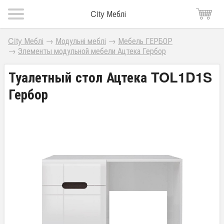
City Меблі
City Меблі
→
Модульні меблі
→
Мебель ГЕРБОР
→
Элементы модульной мебели Ацтека Гербор
Туалетный стол Ацтека TOL1D1S
Гербор