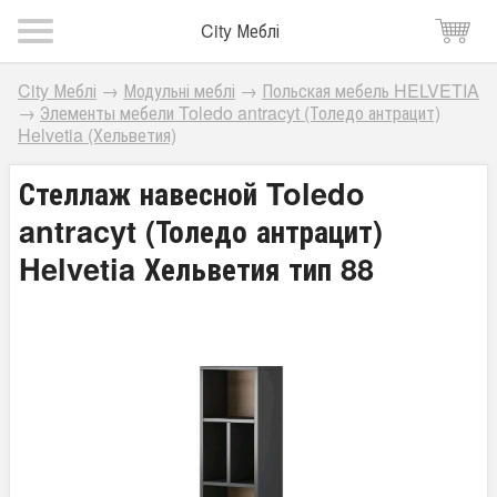
City Меблі
City Меблі
→
Модульні меблі
→
Польская мебель HELVETIA
→
Элементы мебели Toledo antracyt (Толедо антрацит)
Helvetia (Хельветия)
Стеллаж навесной Toledo
antracyt (Толедо антрацит)
Helvetia Хельветия тип 88