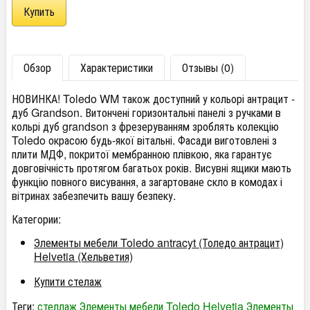
Обзор
Характеристики
Отзывы (0)
НОВИНКА! Toledo WM також доступний у кольорі антрацит -
дуб Grandson. Витончені горизонтальні панелі з ручками в
кольрі дуб grandson з фрезеруванням зроблять колекцію
Toledo окрасою будь-якої вітальні. Фасади виготовлені з
плити МДФ, покритої мембранною плівкою, яка гарантує
довговічність протягом багатьох років. Висувні ящики мають
функцію повного висування, а загартоване скло в комодах і
вітринах забезпечить вашу безпеку.
Категории:
Элементы мебели Toledo antracyt (Толедо антрацит)
Helvetia (Хельветия)
Купити стелаж
Теги:
стеллаж
Элементы мебели Toledo Helvetia
Элементы