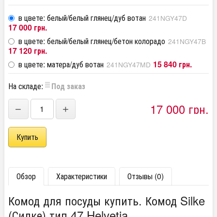
в цвете: белый/белый глянец/дуб вотан
241NGY47D
17 000 грн.
в цвете: белый/белый глянец/бетон колорадо
241NGY47B
17 120 грн.
в цвете: матера/дуб вотан
15 840 грн.
241NGY47MD
На складе:
Под заказ
17 000 грн.
−
+
Обзор
Характеристики
Отзывы (0)
Комод для посуды купить. Комод Silke
(Силке) тип 47 Helvetia