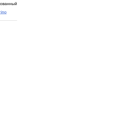
рованный
ino