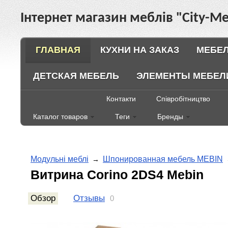
Інтернет магазин меблів "City-Ме
ГЛАВНАЯ
КУХНИ НА ЗАКАЗ
МЕБЕЛ
ДЕТСКАЯ МЕБЕЛЬ
ЭЛЕМЕНТЫ МЕБЕЛ
Контакти
Співробітництво
Каталог товаров
Теги
Бренды
Модульні меблі
Шпонированная мебель MEBIN
→
Витрина Corino 2DS4 Mebin
Обзор
Отзывы
0