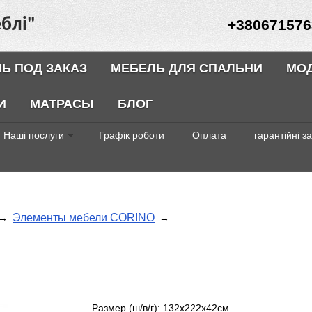
блі"
+380671576
Ь ПОД ЗАКАЗ
МЕБЕЛЬ ДЛЯ СПАЛЬНИ
МО
И
МАТРАСЫ
БЛОГ
Наші послуги
Графік роботи
Оплата
гарантійні з
Элементы мебели CORINO
→
→
Размер (ш/в/г): 132х222х42см