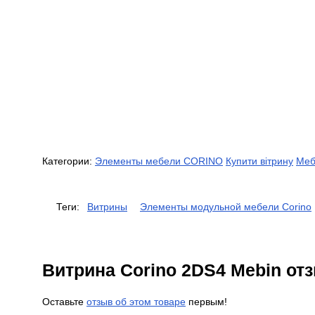
Категории:
Элементы мебели CORINO
Купити вітрину
Меб
Теги:
Витрины
Элементы модульной мебели Corino
Витрина Corino 2DS4 Mebin от
Оставьте
отзыв об этом товаре
первым!