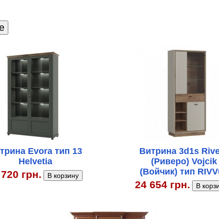
трина Evora тип 13
Витрина 3d1s Riv
Helvetia
(Риверо) Vojcik
(Войчик) тип RIVV
 720 грн.
24 654 грн.