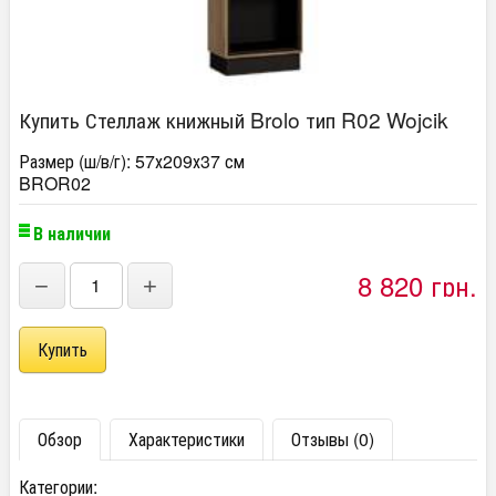
Купить Стеллаж книжный Brolo тип R02 Wojcik
Размер (ш/в/г): 57х209х37 см
BROR02
В наличии
8 820 грн.
−
+
Обзор
Характеристики
Отзывы (0)
Категории: