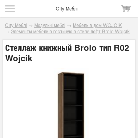
City Меблі
City Меблі
→
Модульні меблі
→
Мебель в дом WOJCIK
→
Элементы мебели в гостиную в стиле лофт Brolo Wojcik
Стеллаж книжный Brolo тип R02
Wojcik