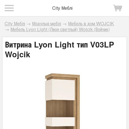
City Меблі
City Меблі
→
Модульні меблі
→
Мебель в дом WOJCIK
→
Мебель Lyon Light (Лион светлый) Wojcik (Войчик)
Витрина Lyon Light тип V03LP
Wojcik