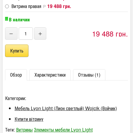
Витрина правая
19 488 грн.
P
В наличии
19 488 грн.
−
+
Обзор
Характеристики
Отзывы (1)
Категории:
Мебель Lyon Light (Лион светлый) Wojcik (Войчик)
Купити вітрину
Теги:
Витрины
Элементы мебели Lyon Light