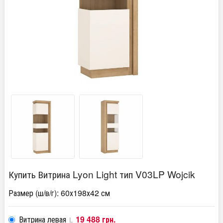
Купить Витрина Lyon Light тип V03LP Wojcik
Размер (ш/в/г): 60х198х42 см
Витрина левая
19 488 грн.
L