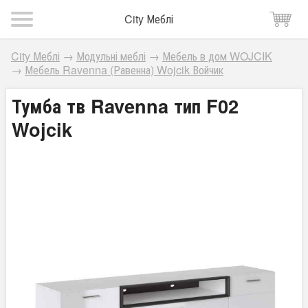
City Меблі
City Меблі
→
Модульні меблі
→
Мебель в дом WOJCIK
→
Мебель Ravenna (Равенна) Wojcik Войчик
Тумба тв Ravenna тип F02
Wojcik