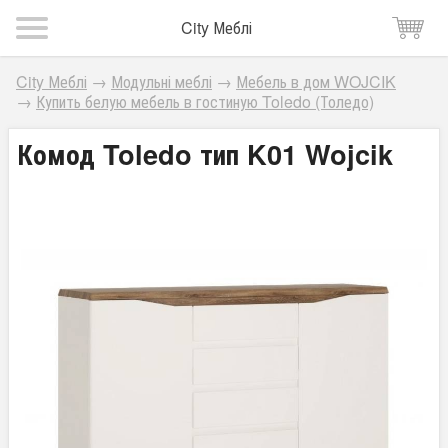
City Меблі
City Меблі
→
Модульні меблі
→
Мебель в дом WOJCIK
→
Купить белую мебель в гостиную Toledo (Толедо)
Комод Toledo тип K01 Wojcik