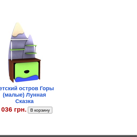
етский остров Горы
(малые) Лунная
Сказка
 036 грн.