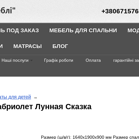
блі"
+380671576
Ь ПОД ЗАКАЗ
МЕБЕЛЬ ДЛЯ СПАЛЬНИ
МО
И
МАТРАСЫ
БЛОГ
Наші послуги
Графік роботи
Оплата
гарантійні з
ты для детей
→
Кабриолет Лунная Сказка
Размер (ш/в/г): 1640х1900х900 мм Размер спа