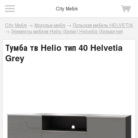
City Меблі
City Меблі
→
Модульні меблі
→
Польская мебель HELVETIA
→
Элементы мебели Helio (Хелио) Helvetia (Хельветия)
Тумба тв Helio тип 40 Helvetia
Grey