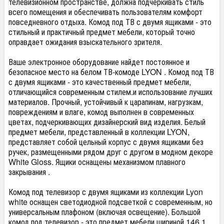
телевизионном пространстве, должна подчеркивать стиль
всего помещения и обеспечивать пользователям комфорт
повседневного отдыха. Комод под ТВ с двумя ящиками - это
стильный и практичный предмет мебели, который точно
оправдает ожидания взыскательного зрителя.
Ваше электронное оборудование найдет постоянное и
безопасное место на белом ТВ-комоде LYON . Комод под ТВ
с двумя ящиками - это качественный предмет мебели,
отличающийся современным стилем.и использование лучших
материалов. Прочный, устойчивый к царапинам, нагрузкам,
повреждениям и влаге, комод выполнен в современных
цветах, подчеркивающих дизайнерский вид изделия. Белый
предмет мебели, представленный в коллекции LYON,
представляет собой цельный корпус с двумя ящиками без
ручек, размещенными рядом друг с другом в модном декоре
White Gloss. Ящики оснащены механизмом плавного
закрывания .
Комод под телевизор с двумя ящиками из коллекции Lyon
white оснащен светодиодной подсветкой с современным, но
универсальным плафоном (включая освещение). Большой
комод под телевизор - это предмет мебели шириной 146,1