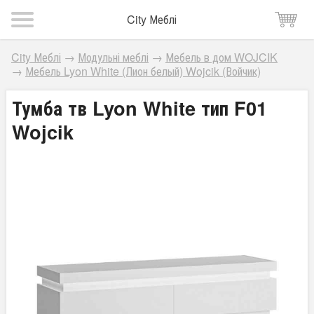
City Меблі
City Меблі
→
Модульні меблі
→
Мебель в дом WOJCIK
→
Мебель Lyon White (Лион белый) Wojcik (Войчик)
Тумба тв Lyon White тип F01
Wojcik