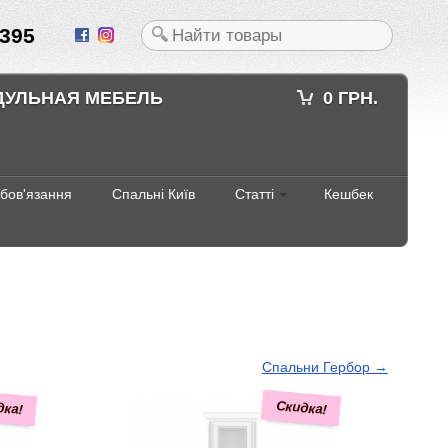
395
ДУЛЬНАЯ МЕБЕЛЬ
0 ГРН.
абов'язання
Спальні Київ
Статті
Кешбек
Спальни Гербор →
дка!
Скидка!