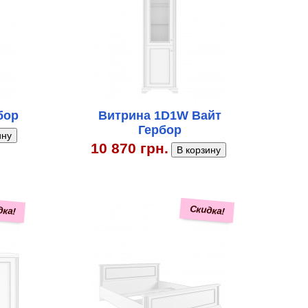
бор
Витрина 1D1W Вайт
Гербор
10 870 грн.
дка!
Скидка!